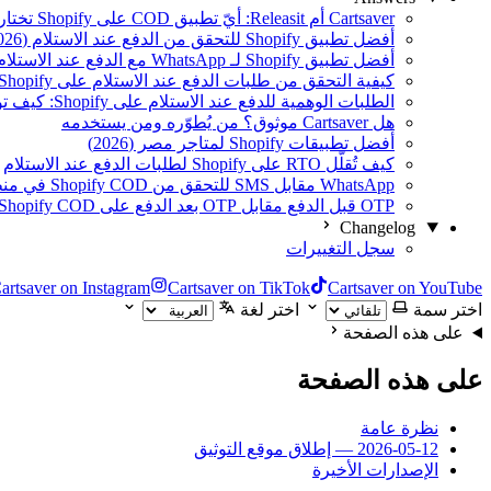
Cartsaver أم Releasit: أيّ تطبيق COD على Shopify تختار؟
أفضل تطبيق Shopify للتحقق من الدفع عند الاستلام (2026)
أفضل تطبيق Shopify لـ WhatsApp مع الدفع عند الاستلام (2026)
كيفية التحقق من طلبات الدفع عند الاستلام على Shopify عبر WhatsApp
الطلبات الوهمية للدفع عند الاستلام على Shopify: كيف توقفها
هل Cartsaver موثوق؟ من يُطوّره ومن يستخدمه
أفضل تطبيقات Shopify لمتاجر مصر (2026)
كيف تُقلّل RTO على Shopify لطلبات الدفع عند الاستلام
WhatsApp مقابل SMS للتحقق من Shopify COD في منطقة الشرق الأوسط
OTP قبل الدفع مقابل OTP بعد الدفع على Shopify COD
Changelog
سجل التغييرات
artsaver on Instagram
Cartsaver on TikTok
Cartsaver on YouTube
اختر سمة
اختر لغة
على هذه الصفحة
على هذه الصفحة
نظرة عامة
2026-05-12 — إطلاق موقع التوثيق
الإصدارات الأخيرة