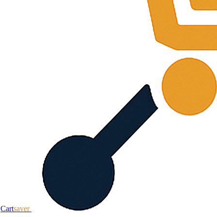
Cart
saver