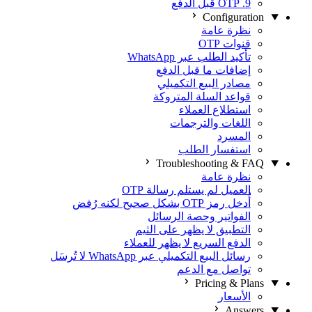
9. OTP قبل الدفع
Configuration
نظرة عامة
قنوات OTP
تأكيد الطلب عبر WhatsApp
إضافات ما قبل الدفع
مصادر البيع التكميلي
قواعد السلة المتروكة
استطلاع العملاء
اللغات والترجمات
المسرد
استفسار الطلب
Troubleshooting & FAQ
نظرة عامة
العميل لم يستلم رسالة OTP
أُدخل رمز OTP بشكل صحيح لكنه رُفض
الفواتير وحصة الرسائل
التطبيق لا يظهر على الثيم
الدفع السريع لا يظهر للعملاء
رسائل البيع التكميلي عبر WhatsApp لا تُرسَل
تواصل مع الدعم
Pricing & Plans
الأسعار
Answers