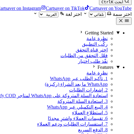
ابحث
K
Ctrl
artsaver on Instagram
Cartsaver on TikTok
Cartsaver on YouTube
اختر سمة
اختر لغة
Getting Started
نظرة عامة
ركّب التطبيق
اختر قناة التحقق
فعّل التحقق من الطلبات
نفّذ طلب اختبار
Features
نظرة عامة
1. تأكيد الطلب عبر WhatsApp
WhatsApp ما بعد الشراء (ركيزة)
2. إشعارات الطلبات
استعادة السلة المتروكة على WhatsApp لمتاجر Shopify COD
3. استعادة السلة المتروكة
4. البيع التكميلي عبر WhatsApp
5. استطلاع العملاء
6. تقييمات العملاء واشترِ مجددًا
7. استفسارات الطلبات ودعم العملاء
8. الدفع السريع