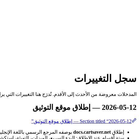
سجل التغييرات
المدخلات معروضة من الأحدث إلى الأقدم. تُدرَج هنا التغييرات التي يراه
2026-05-12 — إطلاق موقع التوثيق
Section titled “2026-05-12 — إطلاق موقع التوثيق”
إطلاق
docs.cartsaver.net
بوصفه المرجع الرسمي باللغة الإنجليزية لكل
ستة أقسام عند الإطلاق: البدء السريع، الميزات، التهيئة، استك