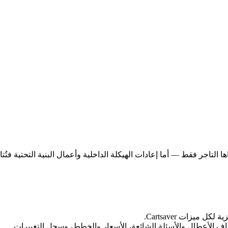
ا التاجر فقط — أما إعادات الهيكلة الداخلية وأعمال البنية التحتية فتُ
 ميزات Cartsaver.
شاف الأعطال والأسئلة الشائعة، الأسعار والخطط، وسجل التغييرات.